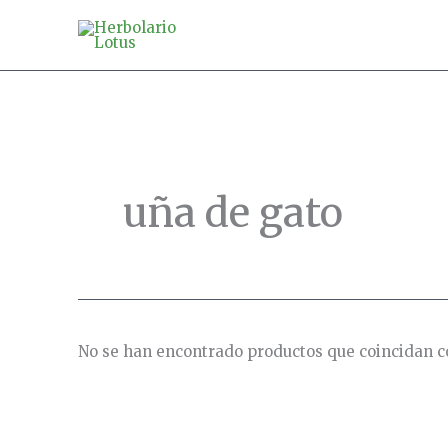
Ir
al
contenido
uña de gato
No se han encontrado productos que coincidan co