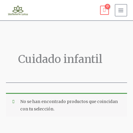
Ir
al
contenido
Cuidado infantil
No se han encontrado productos que coincidan
con tu selección.