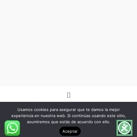
Menú
Usamos cookies para asegurar que te damos la mejor
experiencia en nuestra web. Si continúas usando este sitio,
asumiremos que estás de acuerdo con ello.
Copyright © 2026 -Herbo Lotus- | Diseñado por
BSG Spain
Aceptar