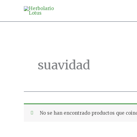
Ir
al
contenido
suavidad
No se han encontrado productos que coinc