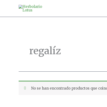
Ir
al
contenido
regalíz
No se han encontrado productos que coinc