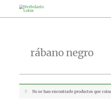
Ir
al
contenido
rábano negro
No se han encontrado productos que coinc