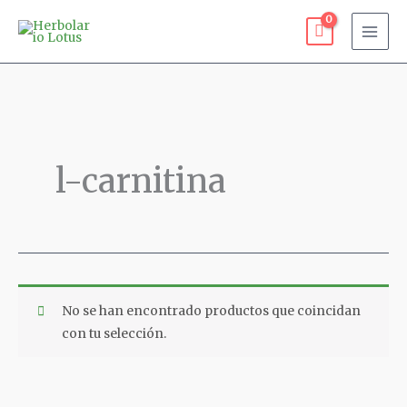
Ir
al
contenido
l-carnitina
No se han encontrado productos que coincidan
con tu selección.