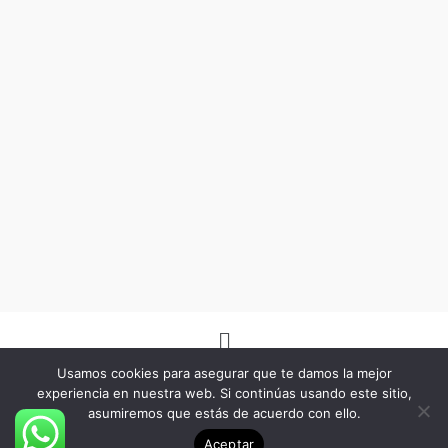
Menú
Usamos cookies para asegurar que te damos la mejor
experiencia en nuestra web. Si continúas usando este sitio,
asumiremos que estás de acuerdo con ello.
Copyright © 2026 -Herbo Lotus- | Diseñado por
BSG Spain
Aceptar