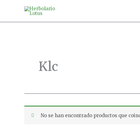
Ir
al
contenido
Klc
No se han encontrado productos que coinc