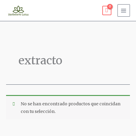
Ir
al
contenido
extracto
No se han encontrado productos que coincidan
con tu selección.