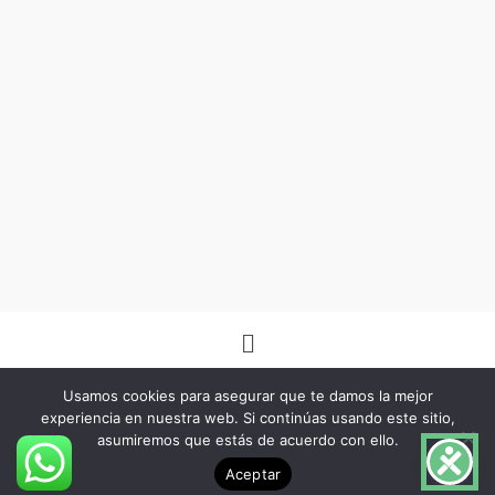
Menú
Usamos cookies para asegurar que te damos la mejor
experiencia en nuestra web. Si continúas usando este sitio,
asumiremos que estás de acuerdo con ello.
Copyright © 2026 -Herbo Lotus- | Diseñado por
BSG Spain
Aceptar