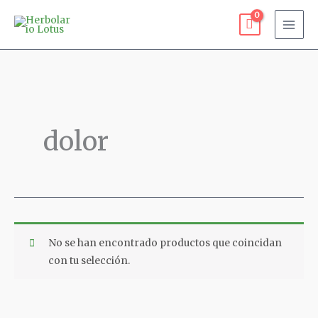
Ir
al
contenido
dolor
No se han encontrado productos que coincidan
con tu selección.