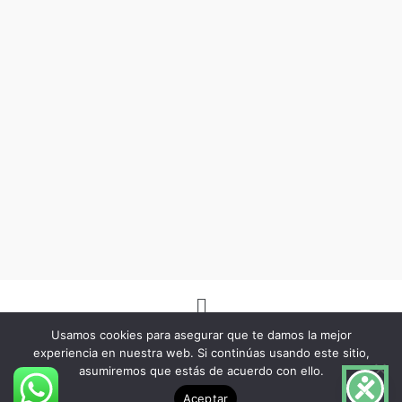
Menú
Usamos cookies para asegurar que te damos la mejor
experiencia en nuestra web. Si continúas usando este sitio,
asumiremos que estás de acuerdo con ello.
Copyright © 2026 -Herbo Lotus- | Diseñado por
BSG Spain
Aceptar