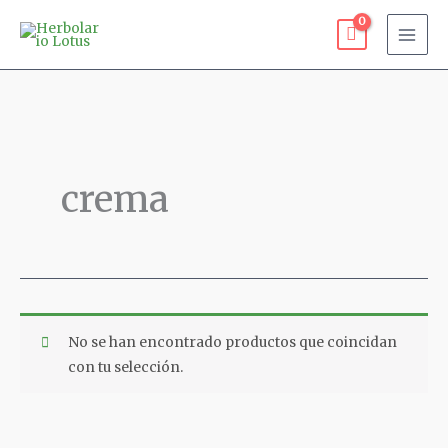
Ir
al
contenido
crema
No se han encontrado productos que coincidan
con tu selección.