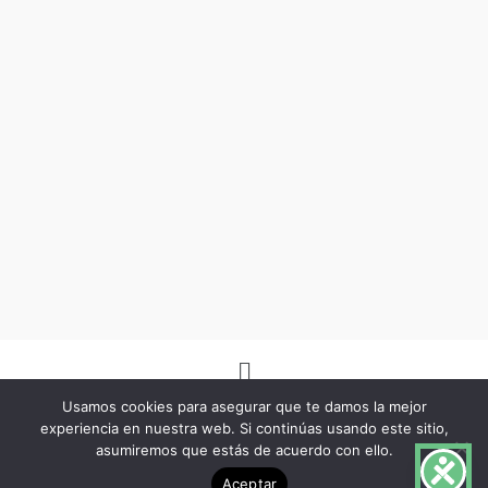
Menú
Usamos cookies para asegurar que te damos la mejor
experiencia en nuestra web. Si continúas usando este sitio,
asumiremos que estás de acuerdo con ello.
Copyright © 2026 -Herbo Lotus- | Diseñado por
BSG Spain
Aceptar