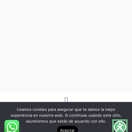
Menú
Usamos cookies para asegurar que te damos la mejor
experiencia en nuestra web. Si continúas usando este sitio,
asumiremos que estás de acuerdo con ello.
Copyright © 2026 -Herbo Lotus- | Diseñado por
BSG Spain
Aceptar