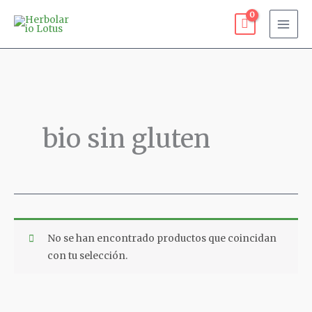
Ir
al
contenido
bio sin gluten
No se han encontrado productos que coincidan
con tu selección.