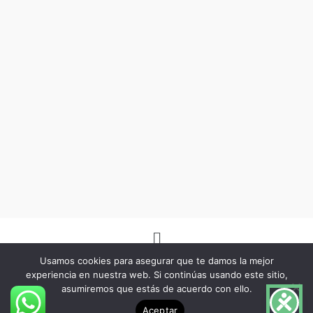
Menú
Usamos cookies para asegurar que te damos la mejor
experiencia en nuestra web. Si continúas usando este sitio,
asumiremos que estás de acuerdo con ello.
Copyright © 2026 -Herbo Lotus- | Diseñado por
BSG Spain
Aceptar