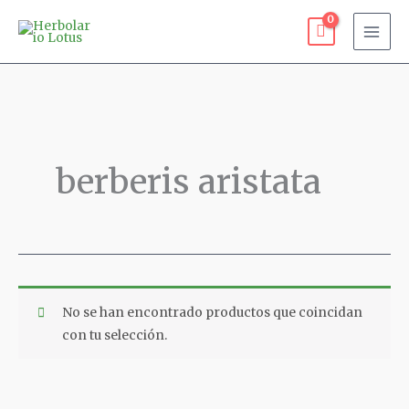
Ir
al
contenido
berberis aristata
No se han encontrado productos que coincidan
con tu selección.