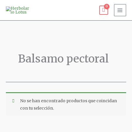
Ir
al
contenido
Balsamo pectoral
No se han encontrado productos que coincidan
con tu selección.