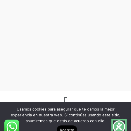
Menú
Usamos cookies para asegurar que te damos la mejor
experiencia en nuestra web. Si continúas usando este sitio,
asumiremos que estás de acuerdo con ello.
Copyright © 2026 -Herbo Lotus- | Diseñado por
BSG Spain
Aceptar