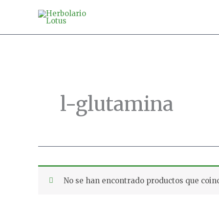
Ir
al
contenido
l-glutamina
No se han encontrado productos que coinc