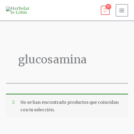
Ir
al
contenido
glucosamina
No se han encontrado productos que coincidan
con tu selección.