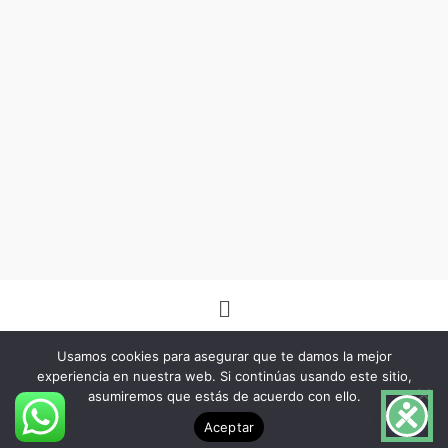
Menú
Usamos cookies para asegurar que te damos la mejor
experiencia en nuestra web. Si continúas usando este sitio,
asumiremos que estás de acuerdo con ello.
Copyright © 2026 -Herbo Lotus- | Diseñado por
BSG Spain
Aceptar