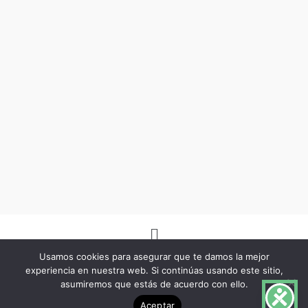
Menú
Usamos cookies para asegurar que te damos la mejor
experiencia en nuestra web. Si continúas usando este sitio,
asumiremos que estás de acuerdo con ello.
Copyright © 2026 -Herbo Lotus- | Diseñado por
BSG Spain
Aceptar