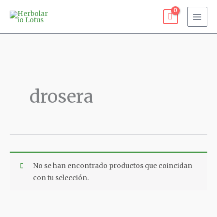
Ir
al
contenido
drosera
No se han encontrado productos que coincidan
con tu selección.