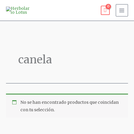
Ir
al
contenido
canela
No se han encontrado productos que coincidan
con tu selección.