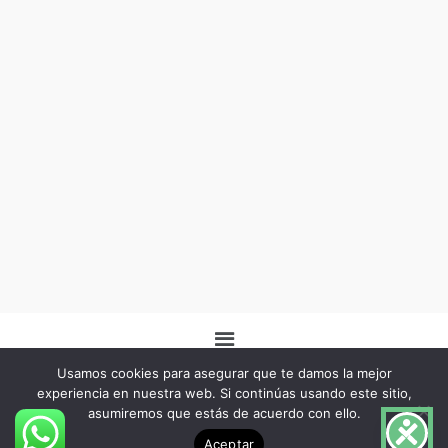
Menú
Usamos cookies para asegurar que te damos la mejor
experiencia en nuestra web. Si continúas usando este sitio,
asumiremos que estás de acuerdo con ello.
Copyright © 2026 -Herbo Lotus- | Diseñado por
BSG Spain
Aceptar