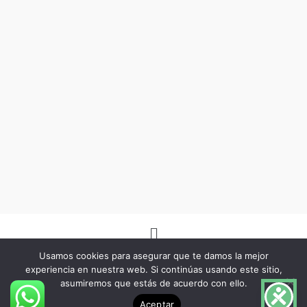
Menú
Usamos cookies para asegurar que te damos la mejor
experiencia en nuestra web. Si continúas usando este sitio,
asumiremos que estás de acuerdo con ello.
Copyright © 2026 -Herbo Lotus- | Diseñado por
BSG Spain
Aceptar