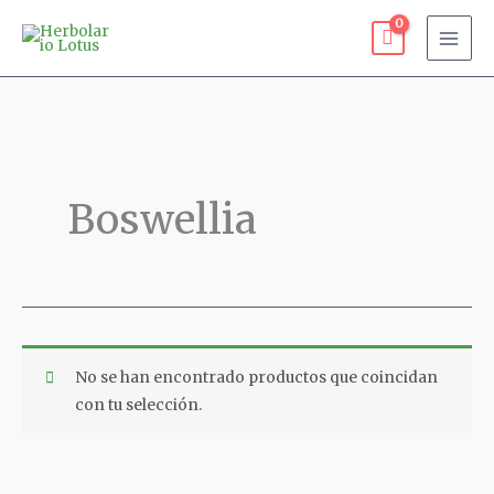
Ir
al
contenido
Boswellia
No se han encontrado productos que coincidan
con tu selección.