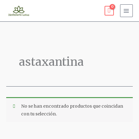
Ir
al
contenido
astaxantina
No se han encontrado productos que coincidan
con tu selección.