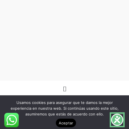
Menú
Usamos cookies para asegurar que te damos la mejor
experiencia en nuestra web. Si continúas usando este sitio,
asumiremos que estás de acuerdo con ello.
Copyright © 2026 -Herbo Lotus- | Diseñado por
BSG Spain
Aceptar